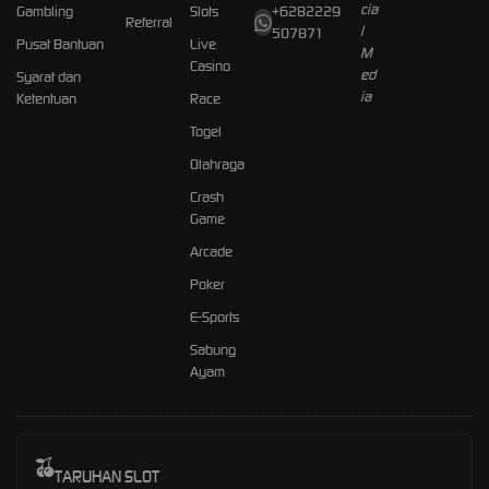
Gambling
Slots
+6282229
Referral
507871
Pusat Bantuan
Live
Casino
Syarat dan
Ketentuan
Race
Togel
Olahraga
Crash
Game
Arcade
Poker
E-Sports
Sabung
Ayam
TARUHAN SLOT