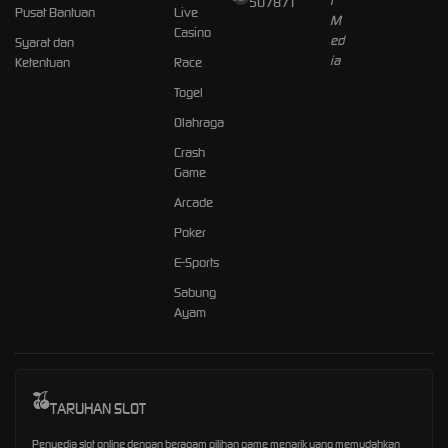
507871
Pusat Bantuan
Live
Casino
Syarat dan
Ketentuan
Race
Togel
Olahraga
Crash
Game
Arcade
Poker
E-Sports
Sabung
Ayam
TARUHAN SLOT
Penyedia slot online dengan beragam pilihan game menarik yang memudahkan