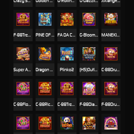
Crazy Sheep
Golden 777(H5)
G-RollingRiches
G-DazzlingDiamond
JiXiangRuYi(H5)
F-88Treasures(H5)
PINE OF PLINKO 2
FA DA CAI(H5)
G-BloomingRiches
MANEKI NEKO(H5)
Super Ace2+
Dragon Arena
Plinko2
(H5)Outlawed Heroes
C-88Drum(H5)
C-88Flower(H5)
C-88Riches(H5)
C-88Treasures(H5)
F-88Diamond(H5)
F-88Drum(H5)