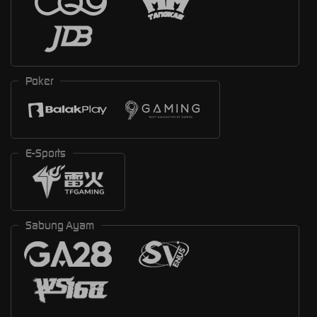
Poker
E-Sports
Sabung Ayam