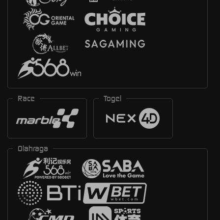
Race
Togel
Olahraga