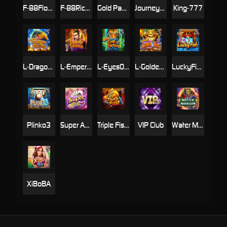
F-88Flower(H5)
F-88Riches(H5)
Gold Panda(H5)
JourneyToTheWest
King-777
L-DragonRiches
L-EmperorTreasure
L-EyesOfFortune
L-GoldenToad
LuckyFish
Plinko3
Super Ace+
Triple Fish(H5)
VIP Club
Water Margin(H5)
XiBoBA