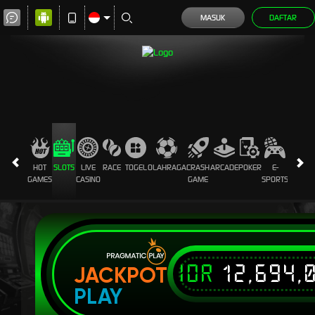
MASUK
DAFTAR
HOT
SLOTS
LIVE
RACE
TOGEL
OLAHRAGA
CRASH
ARCADE
POKER
E-
SABUN
GAMES
CASINO
GAME
SPORTS
AYAM
IDR
12,694,
JACKPOT
PLAY