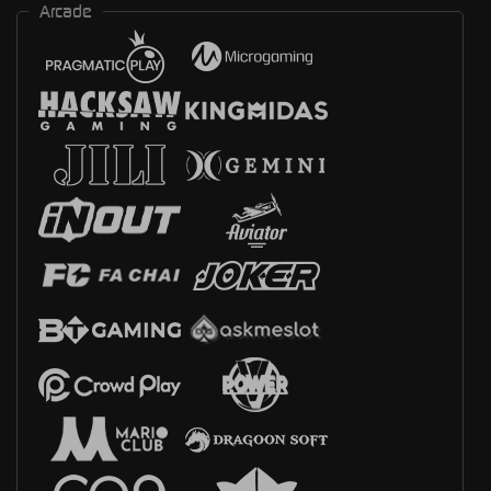
Arcade