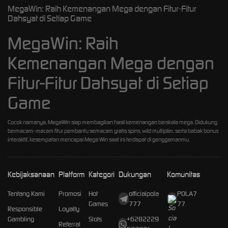
MegaWin: Raih Kemenangan Mega dengan Fitur-Fitur
Dahsyat di Setiap Game
MegaWin: Raih
Kemenangan Mega dengan
Fitur-Fitur Dahsyat di Setiap
Game
Cocok namanya, MegaWin siap membagikan hasil kemenangan berskala mega. Didukung
bermacam- macam fitur pembantu semacam gratis spins, wild multiplier, serta babak bonus
interaktif, kesempatan mencapai Mega Win saat ini terdapat di genggamanmu.
Kebijaksanaan
Platform
Kategori
Dukungan
Komunitas
Tentang Kami
Promosi
Hot
officialpola
POLA7
Games
777
77
Responsible
Loyalty
Gambling
Slots
+6282229
Referral