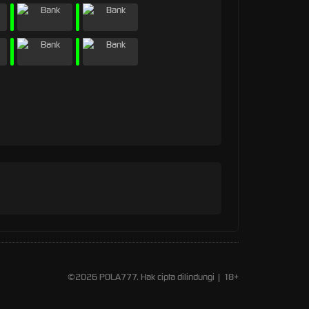
©2026 POLA777. Hak cipta dilindungi | 18+