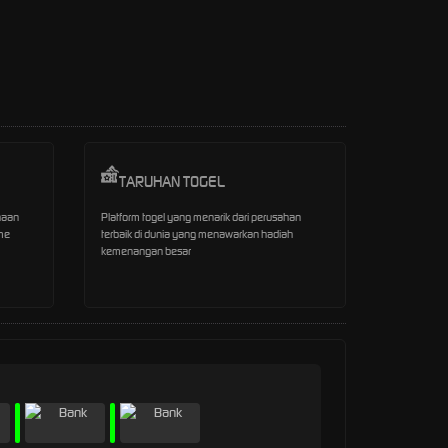
TARUHAN TOGEL
haan
Platform togel yang menarik dari perusahan
ame
terbaik di dunia yang menawarkan hadiah
kemenangan besar