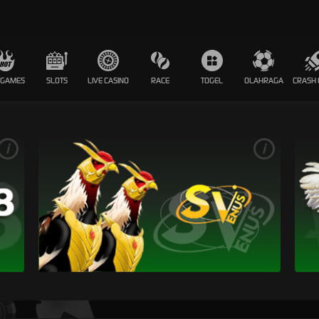
 GAMES
SLOTS
LIVE CASINO
RACE
TOGEL
OLAHRAGA
CRASH
i
i