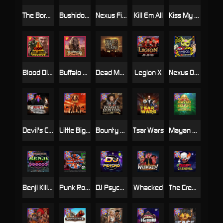
The Border
Bushido Way xNudge
Nexus Fire In The Hole xBomb
Kill Em All
Kiss My Chainsaw
Blood Diamond
Buffalo Hunter
Dead Men Walking
Legion X
Nexus Outsourced
Devil's Crossroad
Little Bighorn
Bounty Hunters xNudge®
Tsar Wars
Mayan Magic Wildfire
Benji Killed in Vegas
Punk Rocker
DJ Psycho
Whacked
The Creepy Carnival