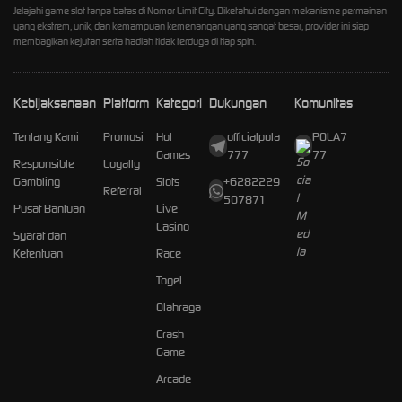
Jelajahi game slot tanpa batas di Nomor Limit City. Diketahui dengan mekanisme permainan
yang ekstrem, unik, dan kemampuan kemenangan yang sangat besar, provider ini siap
membagikan kejutan serta hadiah tidak terduga di tiap spin.
Kebijaksanaan
Platform
Kategori
Dukungan
Komunitas
Tentang Kami
Promosi
Hot
officialpola
POLA7
Games
777
77
Responsible
Loyalty
Gambling
Slots
+6282229
Referral
507871
Pusat Bantuan
Live
Casino
Syarat dan
Ketentuan
Race
Togel
Olahraga
Crash
Game
Arcade