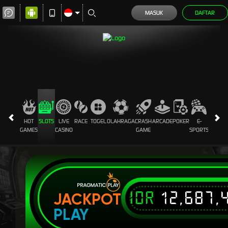
MASUK
DAFTAR
HOT
SLOTS
LIVE
RACE
TOGEL
OLAHRAGA
CRASH
ARCADE
POKER
E-
SABUN
GAMES
CASINO
GAME
SPORTS
AYAM
IDR
12,687,
JACKPOT
PLAY