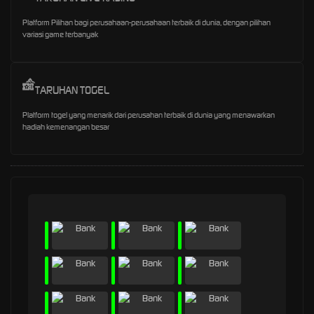
Platform Pilihan bagi perusahaan-perusahaan terbaik di dunia, dengan pilihan
variasi game terbanyak
TARUHAN TOGEL
Platform togel yang menarik dari perusahan terbaik di dunia yang menawarkan
hadiah kemenangan besar