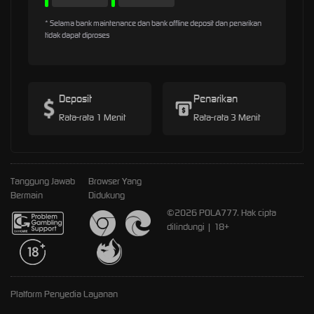
* Selama bank maintenance dan bank offline deposit dan penarikan
tidak dapat diproses
Deposit
Penarikan
Rata-rata 1 Menit
Rata-rata 3 Menit
Tanggung Jawab
Browser Yang
Bermain
Didukung
©2026 POLA777. Hak cipta
dilindungi | 18+
Platform Penyedia Layanan